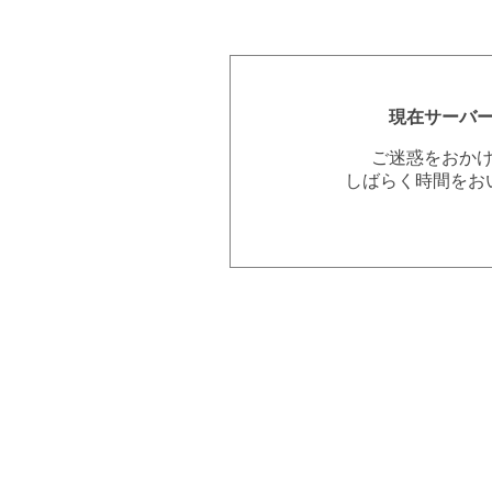
現在サーバ
ご迷惑をおか
しばらく時間をお