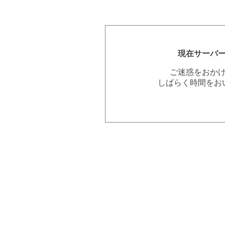
現在サーバ
ご迷惑をおか
しばらく時間をお