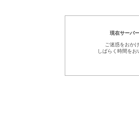
現在サーバ
ご迷惑をおか
しばらく時間をお