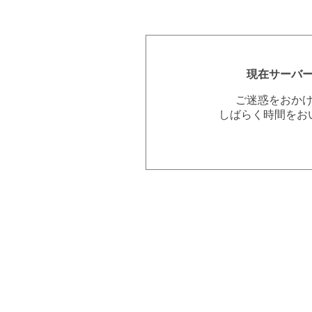
現在サーバ
ご迷惑をおか
しばらく時間をお