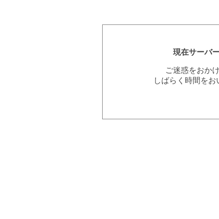
現在サーバ
ご迷惑をおか
しばらく時間をお