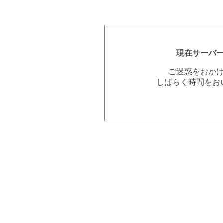
現在サーバ
ご迷惑をおか
しばらく時間をお