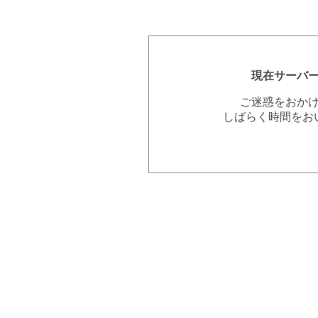
現在サーバ
ご迷惑をおか
しばらく時間をお