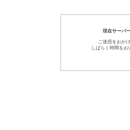
現在サーバ
ご迷惑をおか
しばらく時間をお