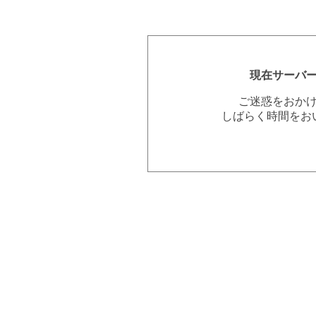
現在サーバ
ご迷惑をおか
しばらく時間をお