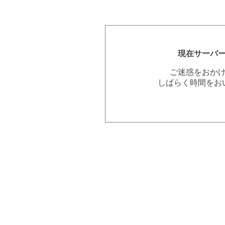
現在サーバ
ご迷惑をおか
しばらく時間をお