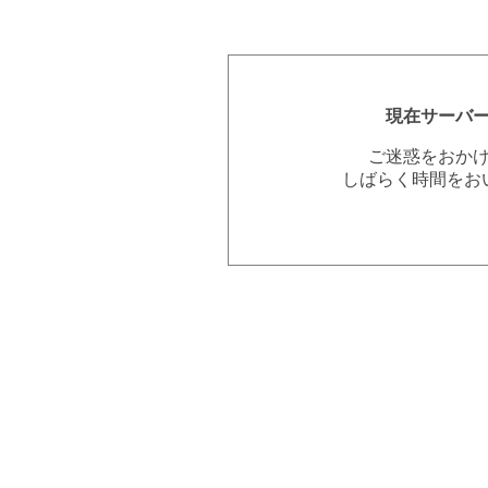
現在サーバ
ご迷惑をおか
しばらく時間をお