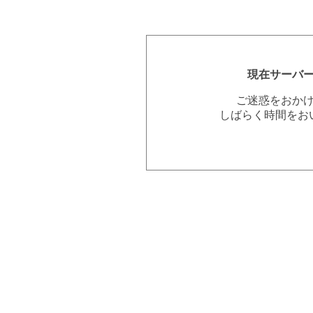
現在サーバ
ご迷惑をおか
しばらく時間をお