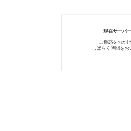
現在サーバ
ご迷惑をおか
しばらく時間をお