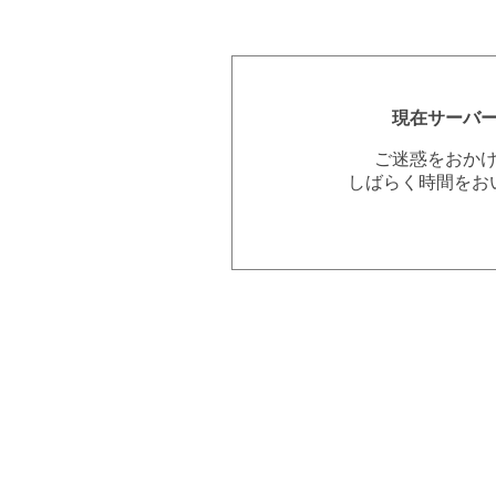
現在サーバ
ご迷惑をおか
しばらく時間をお