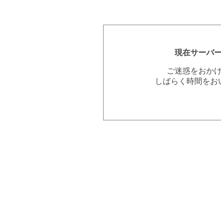
現在サーバ
ご迷惑をおか
しばらく時間をお