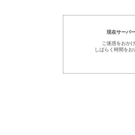
現在サーバ
ご迷惑をおか
しばらく時間をお