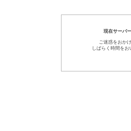
現在サーバ
ご迷惑をおか
しばらく時間をお