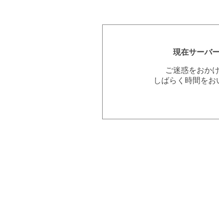
現在サーバ
ご迷惑をおか
しばらく時間をお