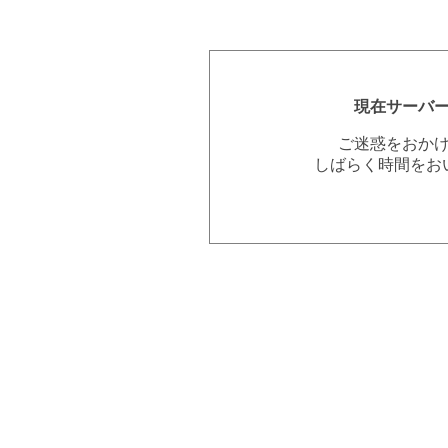
現在サーバ
ご迷惑をおか
しばらく時間をお