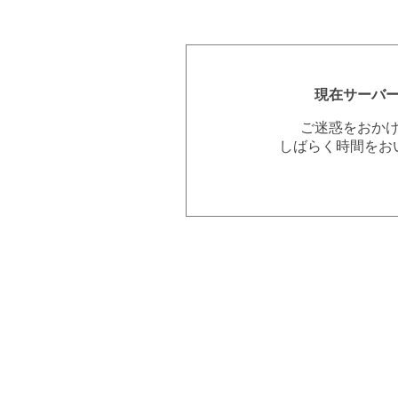
現在サーバ
ご迷惑をおか
しばらく時間をお