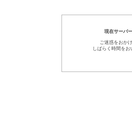
現在サーバ
ご迷惑をおか
しばらく時間をお