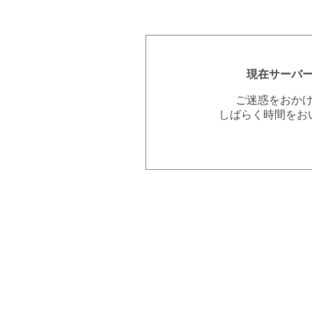
現在サーバ
ご迷惑をおか
しばらく時間をお