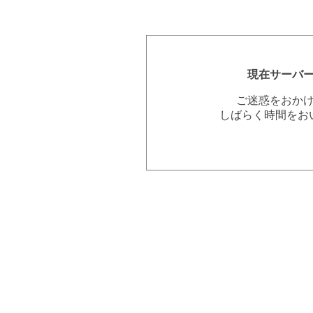
現在サーバ
ご迷惑をおか
しばらく時間をお