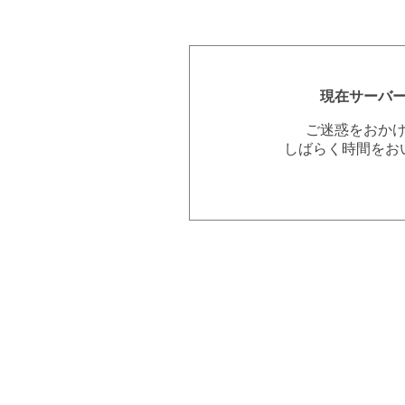
現在サーバ
ご迷惑をおか
しばらく時間をお