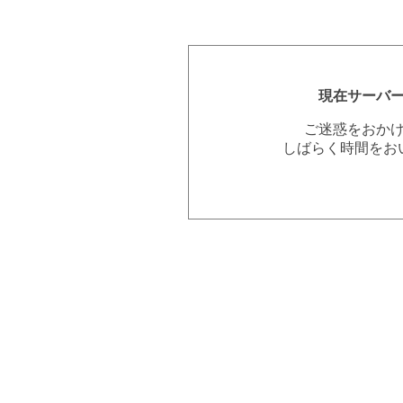
現在サーバ
ご迷惑をおか
しばらく時間をお