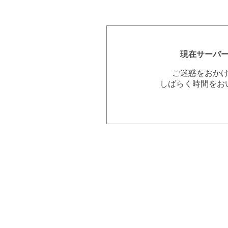
現在サーバ
ご迷惑をおか
しばらく時間をお