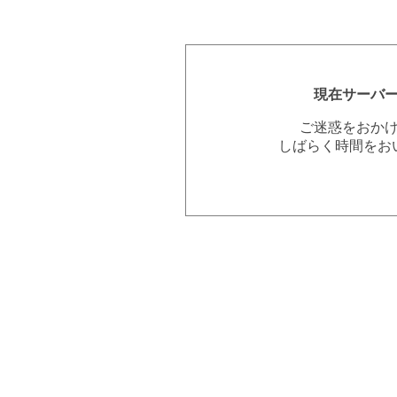
現在サーバ
ご迷惑をおか
しばらく時間をお