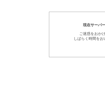
現在サーバ
ご迷惑をおか
しばらく時間をお