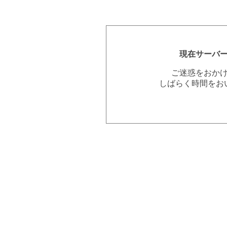
現在サーバ
ご迷惑をおか
しばらく時間をお