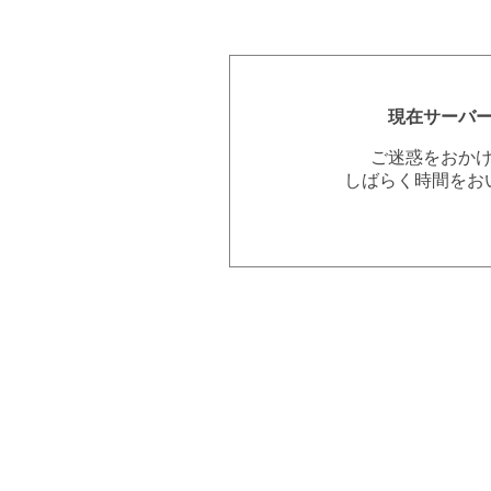
現在サーバ
ご迷惑をおか
しばらく時間をお