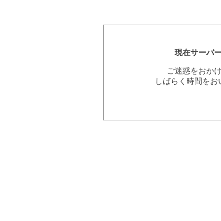
現在サーバ
ご迷惑をおか
しばらく時間をお