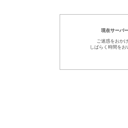
現在サーバ
ご迷惑をおか
しばらく時間をお