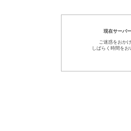
現在サーバ
ご迷惑をおか
しばらく時間をお