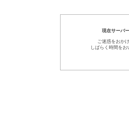
現在サーバ
ご迷惑をおか
しばらく時間をお