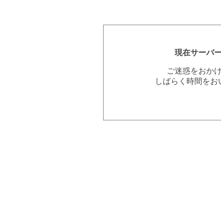
現在サーバ
ご迷惑をおか
しばらく時間をお