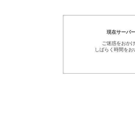
現在サーバ
ご迷惑をおか
しばらく時間をお