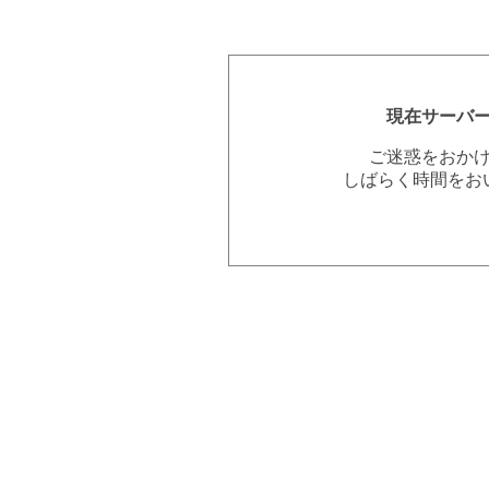
現在サーバ
ご迷惑をおか
しばらく時間をお