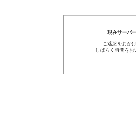
現在サーバ
ご迷惑をおか
しばらく時間をお