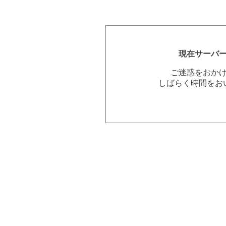
現在サーバ
ご迷惑をおか
しばらく時間をお