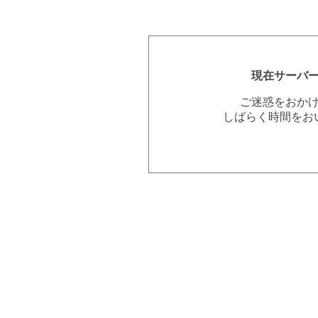
現在サーバ
ご迷惑をおか
しばらく時間をお