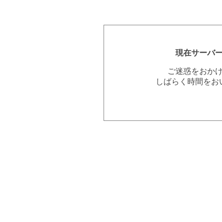
現在サーバ
ご迷惑をおか
しばらく時間をお