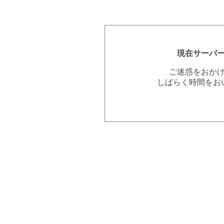
現在サーバ
ご迷惑をおか
しばらく時間をお