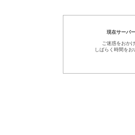
現在サーバ
ご迷惑をおか
しばらく時間をお