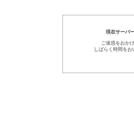
現在サーバ
ご迷惑をおか
しばらく時間をお