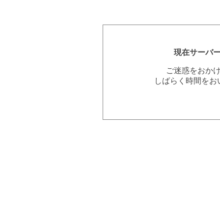
現在サーバ
ご迷惑をおか
しばらく時間をお