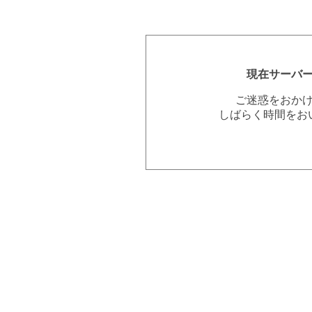
現在サーバ
ご迷惑をおか
しばらく時間をお