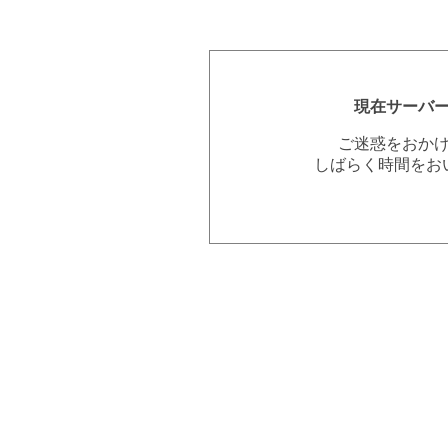
現在サーバ
ご迷惑をおか
しばらく時間をお