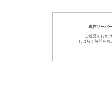
現在サーバ
ご迷惑をおか
しばらく時間をお