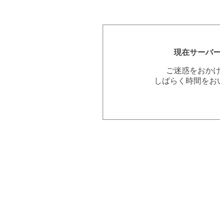
現在サーバ
ご迷惑をおか
しばらく時間をお