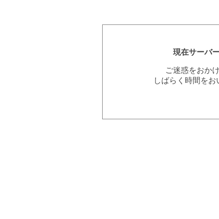
現在サーバ
ご迷惑をおか
しばらく時間をお